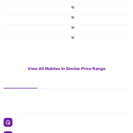
रू
रू
रू
रू
View All Mobiles In Similar Price Range