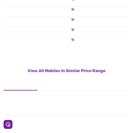
रू
रू
रू
रू
View All Mobiles In Similar Price Range