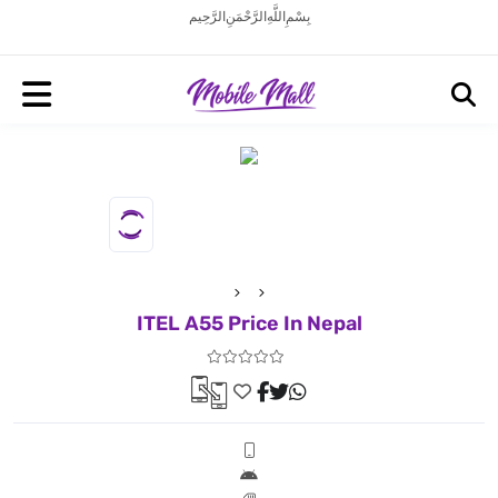
بِسْمِ اللَّهِ الرَّحْمَنِ الرَّحِيم
ITEL A55 Price In Nepal