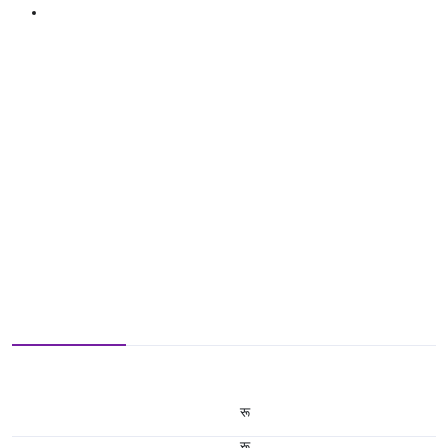
रू
रू